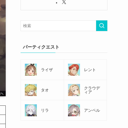
パーティクエスト
ライザ
レント
クラウデ
タオ
ィア
リラ
アンペル