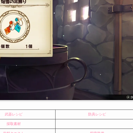
武器レシピ
防具レシピ
採取素材