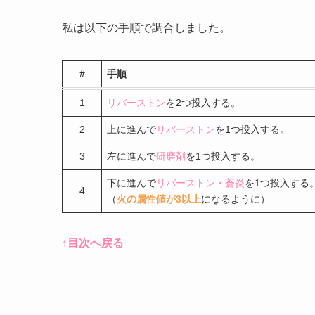
私は以下の手順で調合しました。
#
手順
1
リバーストン
を2つ投入する。
2
上に進んで
リバーストン
を1つ投入する。
3
左に進んで
研磨剤
を1つ投入する。
下に進んで
リバーストン・蒼炎
を1つ投入する
4
（
火の属性値が3以上
になるように）
↑目次へ戻る