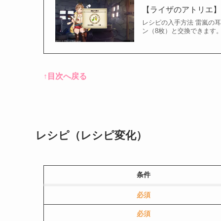
【ライザのアトリエ
レシピの入手方法 雷嵐の
ン（8枚）と交換できます
↑目次へ戻る
レシピ（レシピ変化）
条件
必須
必須