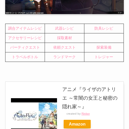
調合アイテムレシピ
武器レシピ
防具レシピ
アクセサリーレシピ
採取素材
パーティクエスト
依頼クエスト
探索装備
トラベルボトル
ランドマーク
トレジャー
アニメ『ライザのアトリ
エ ～常闇の女王と秘密の
隠れ家～』
created by
Rinker
Amazon