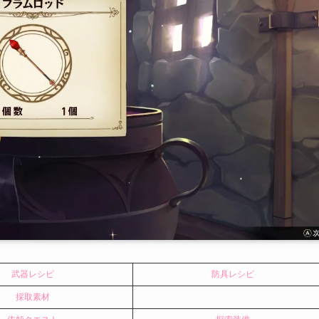
武器レシピ
防具レシピ
採取素材