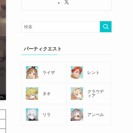
パーティクエスト
ライザ
レント
クラウデ
タオ
ィア
リラ
アンペル