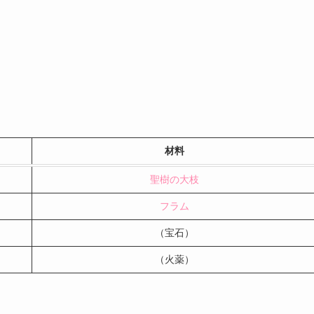
材料
聖樹の大枝
フラム
（宝石）
（火薬）