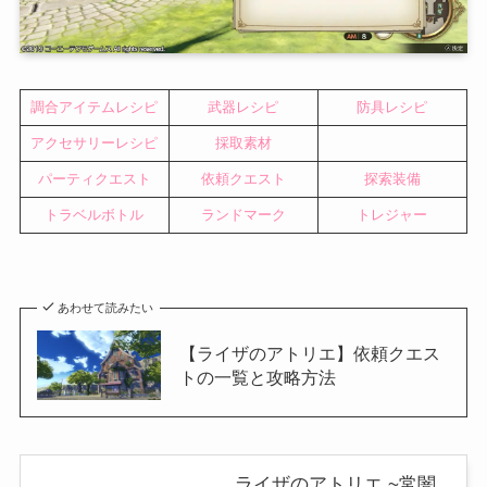
調合アイテムレシピ
武器レシピ
防具レシピ
アクセサリーレシピ
採取素材
パーティクエスト
依頼クエスト
探索装備
トラベルボトル
ランドマーク
トレジャー
あわせて読みたい
【ライザのアトリエ】依頼クエス
トの一覧と攻略方法
ライザのアトリエ ~常闇