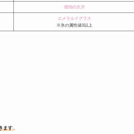
琥珀の欠片
エメラルドグラス
※氷の属性値3以上
きます
。