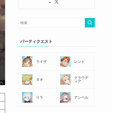
パーティクエスト
ライザ
レント
クラウデ
タオ
ィア
リラ
アンペル