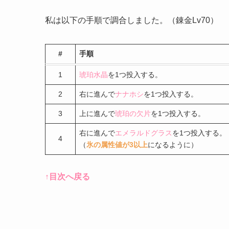
私は以下の手順で調合しました。（錬金Lv70）
#
手順
1
琥珀水晶
を1つ投入する。
2
右に進んで
ナナホシ
を1つ投入する。
3
上に進んで
琥珀の欠片
を1つ投入する。
右に進んで
エメラルドグラス
を1つ投入する。
4
（
氷の属性値が3以上
になるように）
↑目次へ戻る