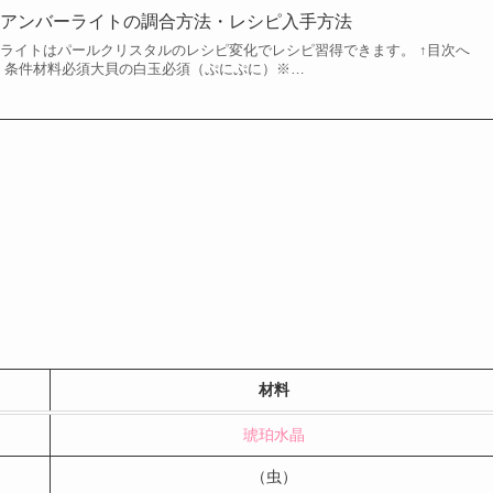
】アンバーライトの調合方法・レシピ入手方法
ーライトはパールクリスタルのレシピ変化でレシピ習得できます。 ↑目次へ
） 条件材料必須大貝の白玉必須（ぷにぷに）※…
材料
琥珀水晶
（虫）