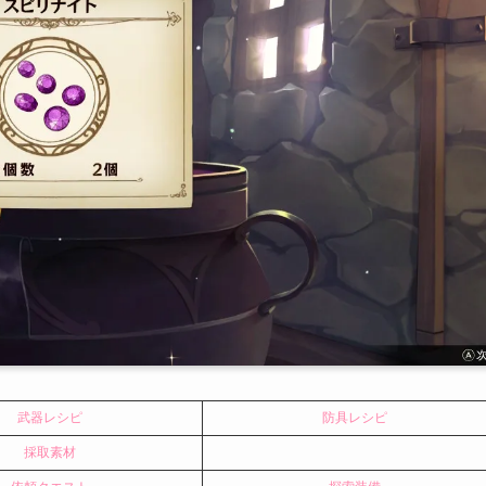
武器レシピ
防具レシピ
採取素材