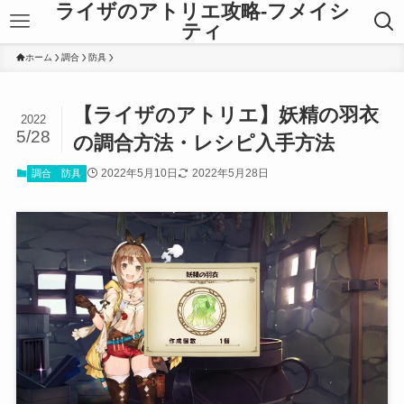
ライザのアトリエ攻略-フメイシ
ティ
ホーム
調合
防具
【ライザのアトリエ】妖精の羽衣
2022
5/28
の調合方法・レシピ入手方法
2022年5月10日
2022年5月28日
調合
防具