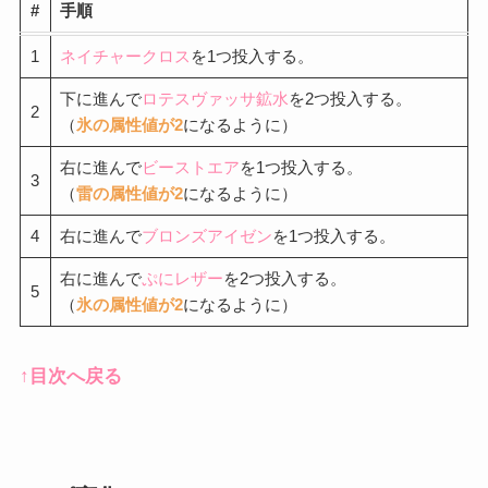
#
手順
1
ネイチャークロス
を1つ投入する。
下に進んで
ロテスヴァッサ鉱水
を2つ投入する。
2
（
氷の属性値が2
になるように）
右に進んで
ビーストエア
を1つ投入する。
3
（
雷の属性値が2
になるように）
4
右に進んで
ブロンズアイゼン
を1つ投入する。
右に進んで
ぷにレザー
を2つ投入する。
5
（
氷の属性値が2
になるように）
↑目次へ戻る