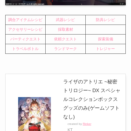
調合アイテムレシピ
武器レシピ
防具レシピ
アクセサリーレシピ
採取素材
パーティクエスト
依頼クエスト
探索装備
トラベルボトル
ランドマーク
トレジャー
ライザのアトリエ ~秘密
トリロジー~ DX スペシャ
ルコレクションボックス
グッズのみ(ゲームソフト
なし)
created by
Rinker
KT